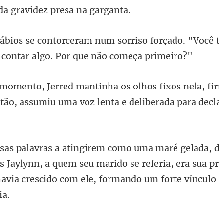
iso forçado. "Você
s nela, fi
ntão, assumiu uma voz
is Jaylynn, a quem seu marido se referia, era sua p