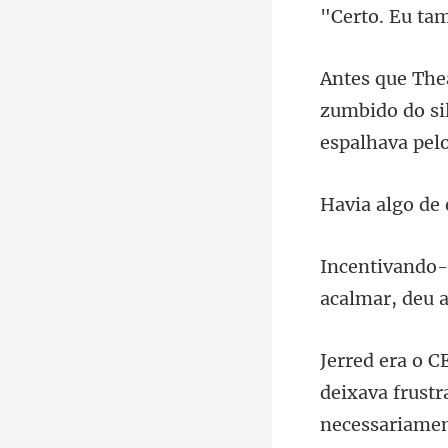
"Certo. Eu t
zumbido do si
acalmar, deu a
deixava frustr