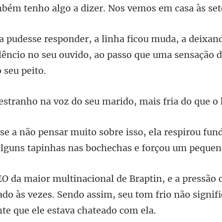
ambém
eixan
lêncio no seu ouvido, ao passo
a voz do seu marido, mai
la respirou fun
lguns ta
ado às vezes. Sendo assim, seu tom frio