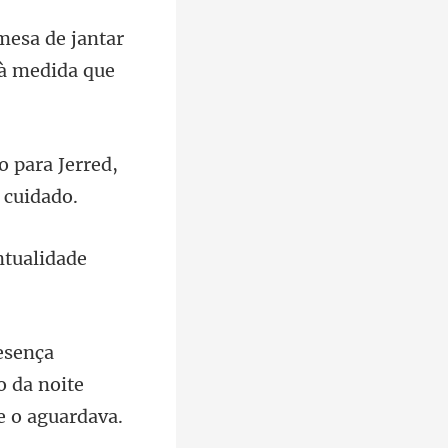
mesa de jantar
o para Jerred,
tual
 da noite