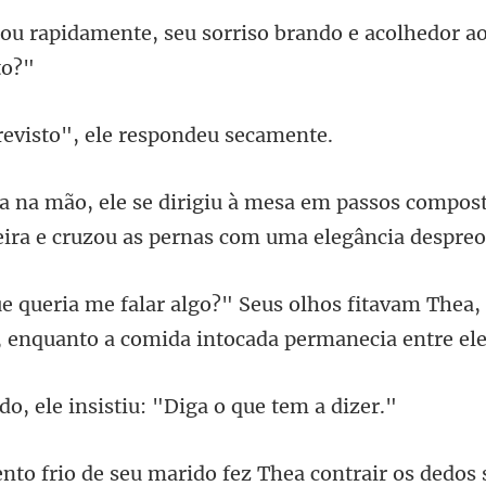
u sorriso brando e acolhedor a
isto", ele resp
assos compost
ira e c
hos fitavam Thea, 
, enqu
le insistiu: "Diga
hea contrair os dedos 