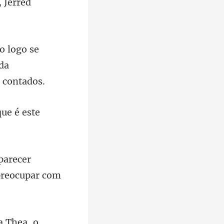
,
se
da
r
preocu
a Thea, o