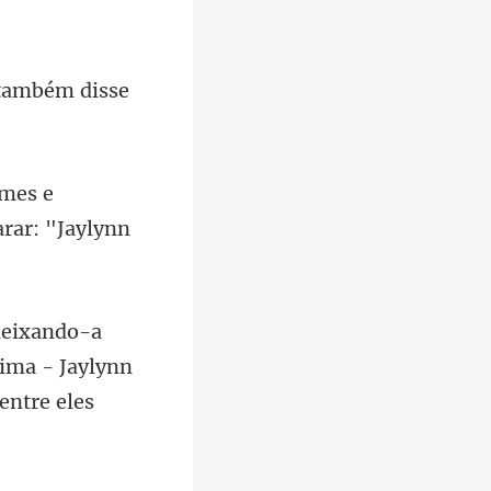
 também disse
rmes e
rima - Jaylynn