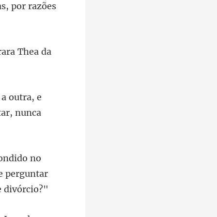
as, por razões
rara Thea da
utra, e
e perguntar