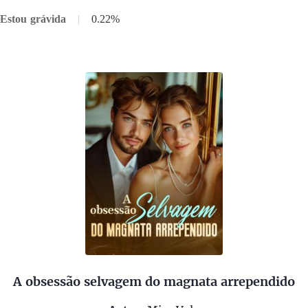
 Estou grávida
|
0.22%
A obsessão selvagem do magnata arrependido