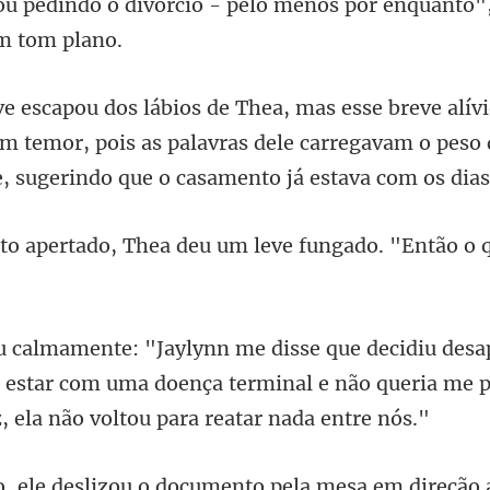
cio - pelo menos por enquanto"
m temor, pois as palavras dele carregavam o peso 
hea deu um leve fungado. "En
 estar com uma doença terminal e não queria me 
a mesa em direção 