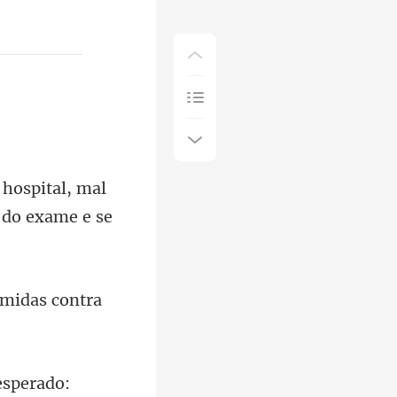
pital, mal
midas contra
esperado: