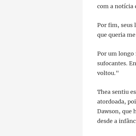
com
que queria m
sufocantes. E
a, po
Dawson, q