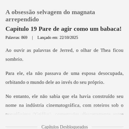
A obsessão selvagem do magnata
arrependido
Capítulo 19 Pare de agir como um babaca!
Palavras: 869
|
Lançado em: 22/10/2025
0
de Jerred, o olhar de
Loja
esposa desocupada,
Histórico
orbitando o mu
Sair
na indústria cinematográfica, com roteiros sob o
Baixar App
pseudônimo
Capítulos Desbloqueados