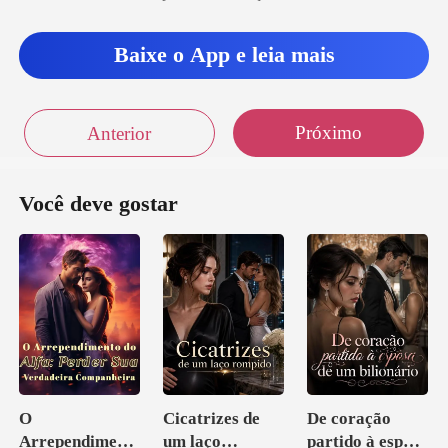
Baixe o App e leia mais
Próximo
Anterior
Você deve gostar
O
Cicatrizes de
De coração
Arrependiment
um laço
partido à esposa