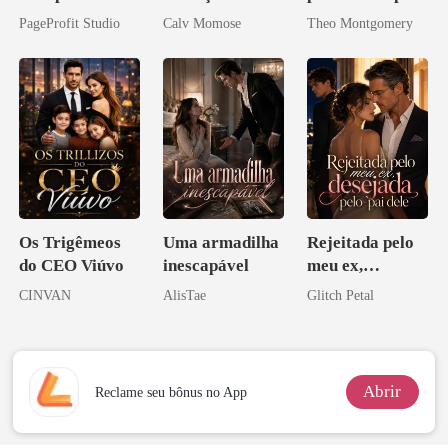
o do Alfa:
rompido
de um bilionário
PageProfit Studio
Calv Momose
Theo Montgomery
Perder Sua
Verdadeira
Companheira
Os Trigêmeos
Uma armadilha
Rejeitada pelo
do CEO Viúvo
inescapável
meu ex,
desejada pelo
CINVAN
AlisTae
Glitch Petal
pai dele
Abrir
Reclame seu bônus no App