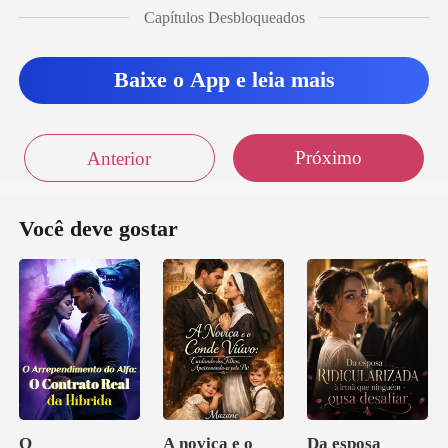
Capítulos Desbloqueados
Baixe o App e leia mais
Próximo
Anterior
Você deve gostar
O
A noviça e o
Da esposa