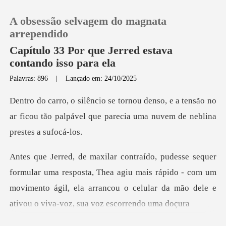
A obsessão selvagem do magnata
arrependido
Capítulo 33 Por que Jerred estava
contando isso para ela
0
Palavras: 896
|
Lançado em: 24/10/2025
e a tensão no
Loja
ar ficou tão palpável que parec
Histórico
Sair
sposta, Thea agiu mais rápido - com um
movimento ágil, ela arrancou o
Baixar App