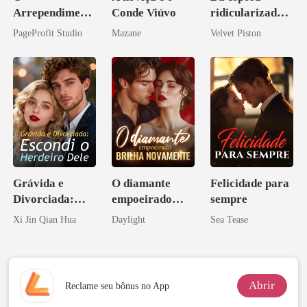
Arrependiment
Conde Viúvo
ridicularizada à
o do Alfa: O
irmã que
PageProfit Studio
Mazane
Velvet Piston
Contrato Real
ninguém ousa
da Híbrida
desafiar
Grávida e
O diamante
Felicidade para
Divorciada:
empoeirado
sempre
Escondi o
brilha
Xi Jin Qian Hua
Daylight
Sea Tease
Herdeiro Dele
novamente
Abrir
Reclame seu bônus no App