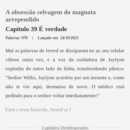
A obsessão selvagem do magnata
arrependido
Capítulo 39 É verdade
Palavras: 978
|
Lançado em: 24/10/2025
0
Loja
lynn
explodiu do outro lado da linha, transbordando pânico:
Histórico
"Senhor Willis, Jaylynn acordou por um insta
Sair
franzida,
Baixar App
Capítulos Desbloqueados