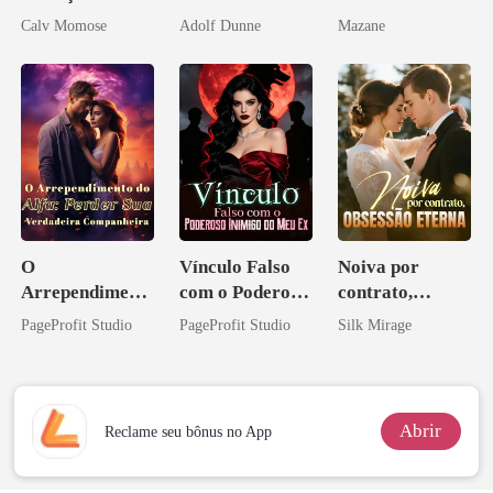
rompido
reconquistar
Calv Momose
Adolf Dunne
Mazane
O
Vínculo Falso
Noiva por
Arrependiment
com o Poderoso
contrato,
o do Alfa:
Inimigo do Meu
obsessão eterna
PageProfit Studio
PageProfit Studio
Silk Mirage
Perder Sua
Ex
Verdadeira
Companheira
Abrir
Reclame seu bônus no App