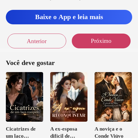
Baixe o App e leia mais
Próximo
Anterior
Você deve gostar
Cicatrizes de
A ex-esposa
A noviça e o
um laço
difícil de
Conde Viúvo