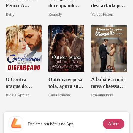
Fênix: A
doce quando
descartada pelo
Vingança da
você é uma
Alfa
Betty
Remedy
Velvet Piston
Herdeira
zilionária
Marcada
O Contra-
Outrora esposa
A babá é a mais
ataque do
tola, agora sua
nova obsessão
Bilionário
obsessão eterna
do CEO
Rickie Appiah
Calla Rhodes
Roseanautora
Disfarçado
Abrir
Reclame seu bônus no App