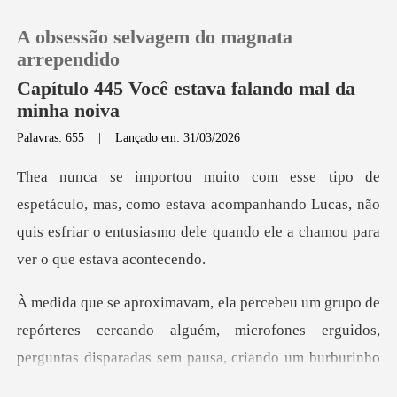
A obsessão selvagem do magnata
arrependido
Capítulo 445 Você estava falando mal da
minha noiva
0
Palavras: 655
|
Lançado em: 31/03/2026
Loja
, como estava acompanhando Lucas, não
quis esfriar o entusias
Histórico
Sair
repórteres cercando alguém, microfones erguidos,
Baixar App
pergu