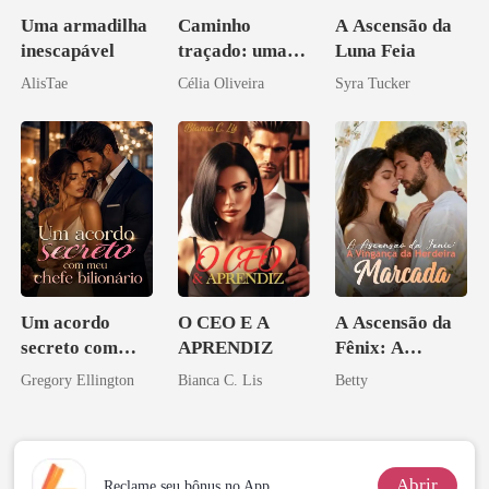
Uma armadilha
Caminho
A Ascensão da
inescapável
traçado: uma
Luna Feia
babá na fazenda
AlisTae
Célia Oliveira
Syra Tucker
Um acordo
O CEO E A
A Ascensão da
secreto com
APRENDIZ
Fênix: A
meu chefe
Vingança da
Gregory Ellington
Bianca C. Lis
Betty
bilionário
Herdeira
Marcada
Abrir
Reclame seu bônus no App