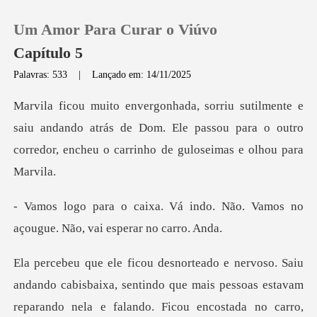
Um Amor Para Curar o Viúvo
Capítulo 5
Palavras: 533
|
Lançado em: 14/11/2025
0
iu andando atrás de Dom. Ele passou para o outro
Loja
corredo
Histórico
indo. Não. Vamos no
Sair
açougue.
Baixar App
e falando. Ficou encostada no carro,