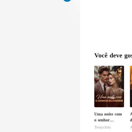
Você deve go
Uma noite com
o senhor
d
Bilionário
S
Tessychris
A