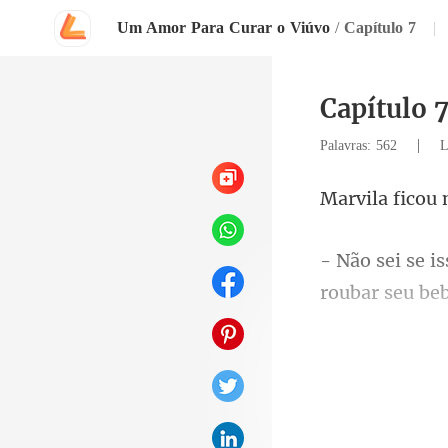
Um Amor Para Curar o Viúvo
/
Capítulo 7
|
Capítulo 
|
Palavras: 562
L
ficou