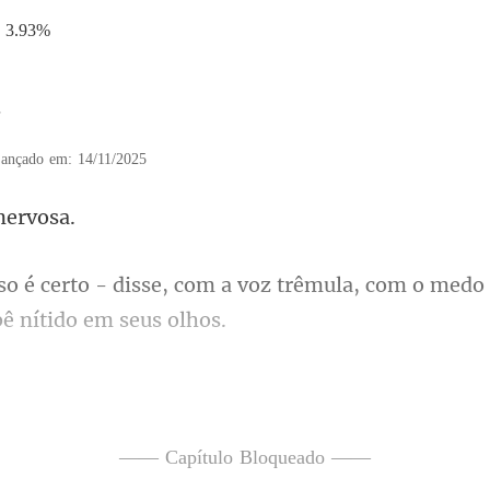
3.93%
7
ançado em: 14/11/2025
com a voz trêmula, com o medo
iro de você. Eu vou traba
peu, com a voz
—— Capítulo Bloqueado ——