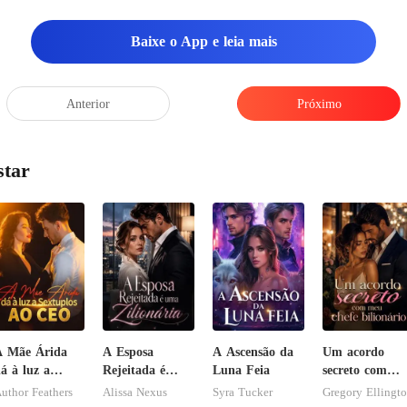
rmalidades. Entenda, eu não
Baixe o App e leia mais
Anterior
Próximo
star
A Mãe Árida
A Esposa
A Ascensão da
Um acordo
á à luz a
Rejeitada é
Luna Feia
secreto com
extuplos ao
uma Zilionária
meu chefe
uthor Feathers
Alissa Nexus
Syra Tucker
Gregory Ellingt
CEO
bilionário