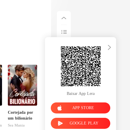
Baixar App Lera
APP STORE
Cortejada por
um bilionário
GOOGLE PLAY
on
Sea Mania