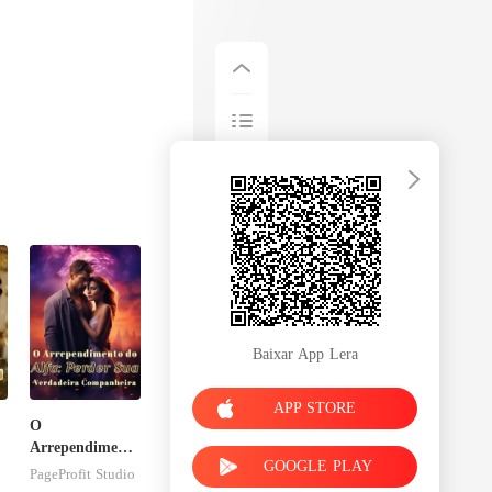
Baixar App Lera
APP STORE
O
Arrependimento
GOOGLE PLAY
m
do Alfa: Perder
PageProfit Studio
Sua Verdadeira