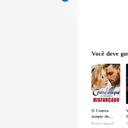
Você deve go
O Contra-
V
ataque do
S
Bilionário
Rickie Appiah
S
Disfarçado