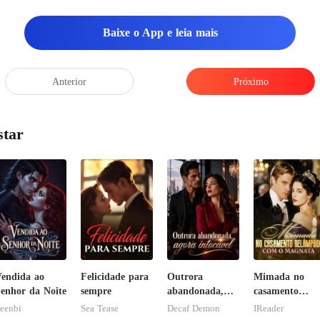
Baixe o App e leia mais
Anterior
Próximo
star
endida ao
Felicidade para
Outrora
Mimada no
enhor da Noite
sempre
abandonada,
casamento
agora intocável
relâmpago co
eenbi
Sea Tease
Decaf Demon
IReader
o magnata