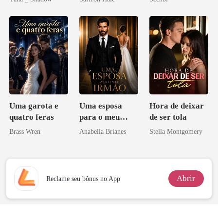
Don
Uma garota e
Uma esposa
Hora de deixar
quatro feras
para o meu
de ser tola
irmão
Brass Wren
Anabella Brianes
Stella Montgomery
Abrir
Reclame seu bônus no App