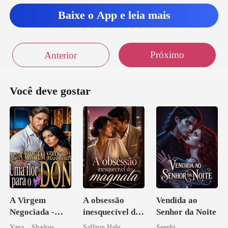
a
Baixe o App e leia mais
Próximo
Anterior
Você deve gostar
A Virgem
A obsessão
Vendida ao
Negociada -
inesquecível do
Senhor da Noite
Uma flor para o
magnata
Yana _ Shadow
Saffron Hale
Seenbi