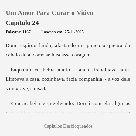
Um Amor Para Curar o Viúvo
Capítulo 24
Palavras: 1167
|
Lançado em: 25/11/2025
0
um pouco o queixo do
cabelo
Loja
ava aqui.
Limpava a casa, cozinhava, fazia
Histórico
Sair
la algumas
vezes. Ela criou expectativas
Baixar App
Capítulos Desbloqueados