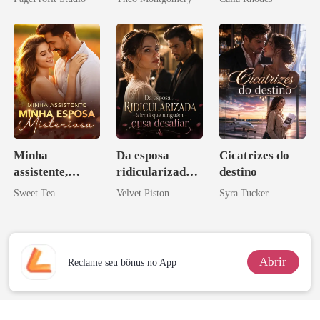
Minha
Da esposa
Cicatrizes do
assistente,
ridicularizada à
destino
minha esposa
irmã que
Sweet Tea
Velvet Piston
Syra Tucker
misteriosa
ninguém ousa
desafiar
Abrir
Reclame seu bônus no App