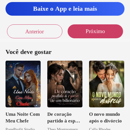
Baixe o App e leia mais
inteir
Próximo
Anterior
Você deve gostar
Uma Noite Com
De coração
O novo mundo
Meu Chefe
partido à esposa
após o divórcio
de um bilionário
PageProfit Studio
Theo Montgomery
Calla Rhodes