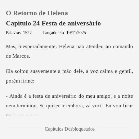
O Retorno de Helena
Capítulo 24 Festa de aniversário
Palavras: 1527
|
Lançado em: 19/11/2025
0
, Helena não atendeu
Loja
a mão dele, a voz calm
Histórico
igo, e a noite
Sair
nem terminou. Se quiser ir
Baixar App
Capítulos Desbloqueados
scureceram, o olhar