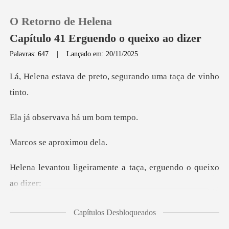
O Retorno de Helena
Capítulo 41 Erguendo o queixo ao dizer
Palavras: 647
|
Lançado em: 20/11/2025
0
preto, segurando um
Loja
rvava há um
Histórico
e aproxi
Sair
ramente a taça, ergue
Baixar App
estava preocupada
Capítulos Desbloqueados
que você tive