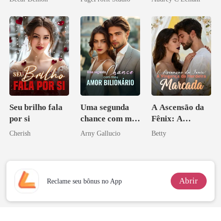
Contrato Real
da Híbrida
Seu brilho fala
Uma segunda
A Ascensão da
por si
chance com meu
Fênix: A
amor bilionário
Vingança da
Cherish
Arny Gallucio
Betty
Herdeira
Marcada
Abrir
Reclame seu bônus no App