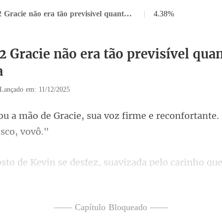
Capítulo 12 Gracie não era tão previsível quanto ele imaginava
|
4.38%
2 Gracie não era tão previsível quan
a
Lançado em: 11/12/2025
sua voz firme e reconfortante.
carinho que
"É isso que me
—— Capítulo Bloqueado ——