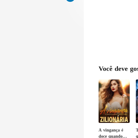
Você deve go
A vingança é
T
doce quando