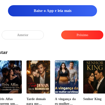
largou os talheres com um l
Baixe o App e leia mais
Anterior
Próximo
star
rês Alfas
Tarde demais
A vingança da
Senhor King
querem um
para me
ex-mulher