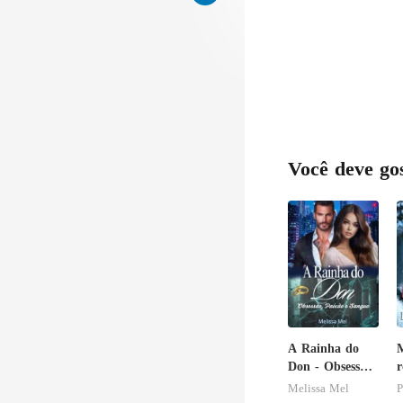
Você deve go
A Rainha do
Don - Obsessão,
Paixão e
c
Melissa Mel
P
Sangue
e