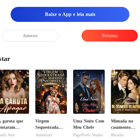
Baixe o App e leia mais
Anterior
Próximo
star
 garota que
Virgem
Uma Noite Com
Mimada no
entaram
Sequestrada
Meu Chefe
casamento
pagar
pelo Mafioso
relâmpago co
ady Ann
Armotizei
PageProfit Studio
IReader
Psicopata :
o magnata