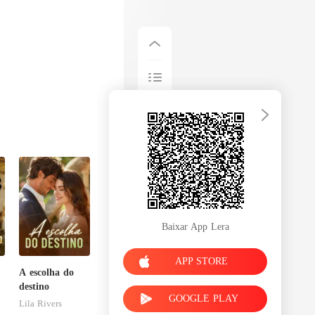
Baixar App Lera
APP STORE
A escolha do
destino
GOOGLE PLAY
m
Lila Rivers