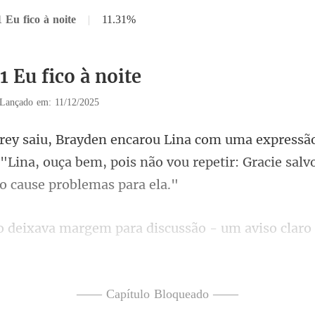
 Eu fico à noite
|
11.31%
1 Eu fico à noite
Lançado em: 11/12/2025
"Lina, ouça bem, pois não vou repetir: Gracie
rgem para discussão - um
estendeu a mão e tocou a ma
—— Capítulo Bloqueado ——