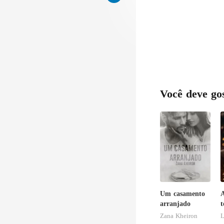
Você deve go
Um casamento
A
arranjado
t
a
Zana Kheiron
L