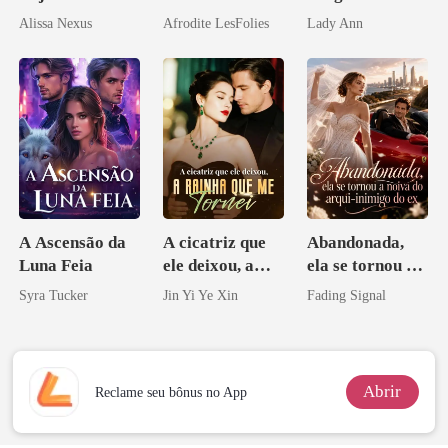
Zilionária
Mia
Morte, Ele
Alissa Nexus
Afrodite LesFolies
Lady Ann
Acendia
Lanternas Para
Ela
A Ascensão da
A cicatriz que
Abandonada,
Luna Feia
ele deixou, a
ela se tornou a
rainha que me
noiva do arqui-
Syra Tucker
Jin Yi Ye Xin
Fading Signal
tornei
inimigo do ex
Abrir
Reclame seu bônus no App