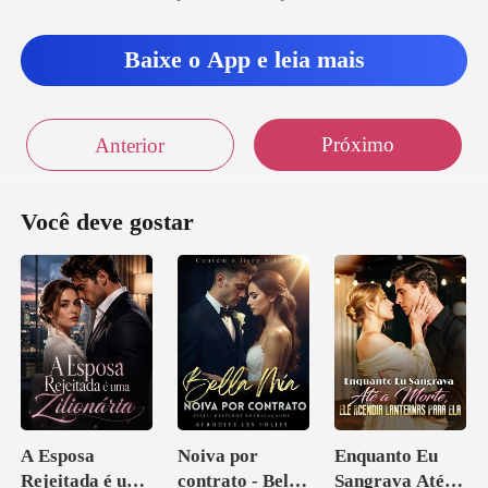
Baixe o App e leia mais
Próximo
Anterior
Você deve gostar
A Esposa
Noiva por
Enquanto Eu
Rejeitada é uma
contrato - Bella
Sangrava Até a