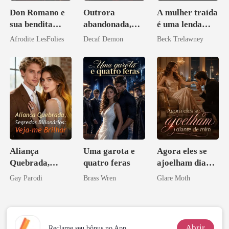
Don Romano e
Outrora
A mulher traída
sua bendita
abandonada,
é uma lenda
ruína
agora intocável
mundial
Afrodite LesFolies
Decaf Demon
Beck Trelawney
Aliança
Uma garota e
Agora eles se
Quebrada,
quatro feras
ajoelham diante
Segredos
de mim
Gay Parodi
Brass Wren
Glare Moth
Bilionários:
Veja-me Brilhar
Abrir
Reclame seu bônus no App