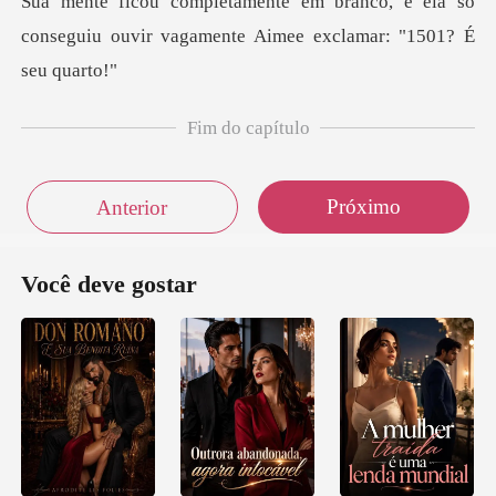
co, e ela só
conseguiu ouvir vagament
Fim do capítulo
Próximo
Anterior
Você deve gostar