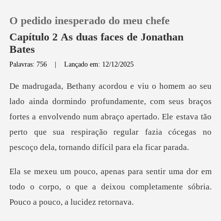
O pedido inesperado do meu chefe
Capítulo 2 As duas faces de Jonathan
Bates
Palavras: 756
|
Lançado em: 12/12/2025
0
Loja
om seus braços
fortes a envolvendo num abraço apertado. Ele estava tão
Histórico
perto que sua re
Sair
dor em
todo o corpo, o que a deixou completame
Baixar App