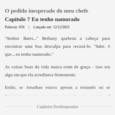
O pedido inesperado do meu chefe
Capítulo 7 Eu tenho namorado
Palavras: 659
|
Lançado em: 12/12/2025
0
para
encontrar uma boa desculpa para recu
Loja
am de graça - isso era
Histórico
algo em
Sair
do ou se
realmente queria se casar, Betha
Baixar App
Capítulos Desbloqueados