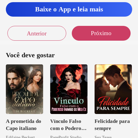
Baixe o App e leia mais
Próximo
Anterior
Você deve gostar
A prometida do
Vínculo Falso
Felicidade para
Capo italiano
com o Poderoso
sempre
Inimigo do Meu
Edilaine Beckert
PageProfit Studio
Sea Tease