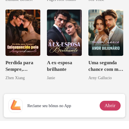
Ex
Perdida para
A ex-esposa
Uma segunda
Sempre,
brilhante
chance com meu
Enlouquecido
amor bilionário
Zhen Xiang
Janie
Arny Gallucio
pelo
Arrependiment
o
Abrir
Reclame seu bônus no App