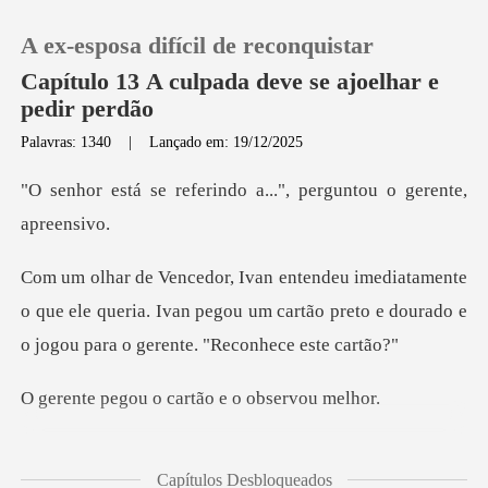
A ex-esposa difícil de reconquistar
Capítulo 13 A culpada deve se ajoelhar e
pedir perdão
Palavras: 1340
|
Lançado em: 19/12/2025
0
rindo a...", perguntou
Loja
Histórico
o que ele queria. Ivan pegou um cartão preto e doura
Sair
o cartão e o o
Baixar App
suas pernas fraquejara
Capítulos Desbloqueados