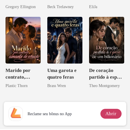
meu chefe
mundial
Gregory Ellington
Beck Trelawney
EliJa
bilionário
Marido por
Uma garota e
De coração
contrato,
quatro feras
partido à esposa
amante de
de um bilionário
Plastic Thorn
Brass Wren
Theo Montgomery
coração
Abrir
Reclame seu bônus no App