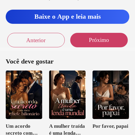
Baixe o App e leia mais
Próximo
Anterior
Você deve gostar
Um acordo
A mulher traída
Por favor, papai
secreto com
é uma lenda