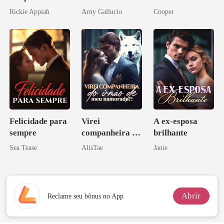
Bilionário
amor bilionário
Rickie Appiah
Arny Gallucio
Cooper
Disfarçado
Felicidade para
Virei
A ex-esposa
sempre
companheira do
brilhante
irmão de meu
Sea Tease
AlisTae
Janie
namorado?!
Abrir
Reclame seu bônus no App