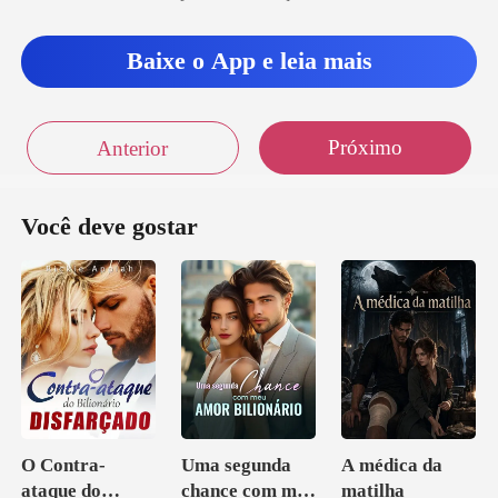
Baixe o App e leia mais
Próximo
Anterior
Você deve gostar
O Contra-
Uma segunda
A médica da
ataque do
chance com meu
matilha