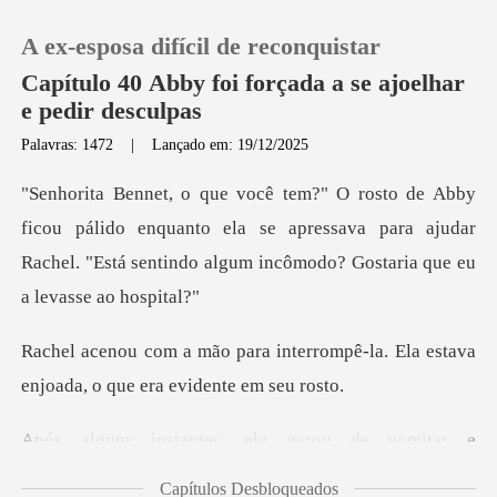
A ex-esposa difícil de reconquistar
Capítulo 40 Abby foi forçada a se ajoelhar
e pedir desculpas
Palavras: 1472
|
Lançado em: 19/12/2025
0
Loja
lido enquanto ela se apressava para ajudar
Rachel. "Está sen
Histórico
errompê-la. Ela estava
Sair
enjoada,
Baixar App
, ela parou de vomita
Capítulos Desbloqueados