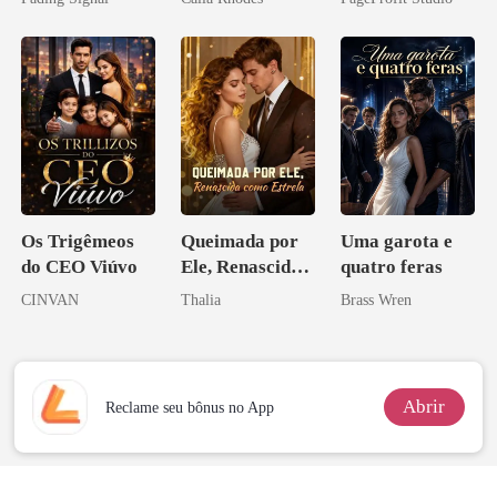
inimigo do ex
Perder Sua
Verdadeira
Companheira
Os Trigêmeos
Queimada por
Uma garota e
do CEO Viúvo
Ele, Renascida
quatro feras
como Estrela
CINVAN
Thalia
Brass Wren
Abrir
Reclame seu bônus no App