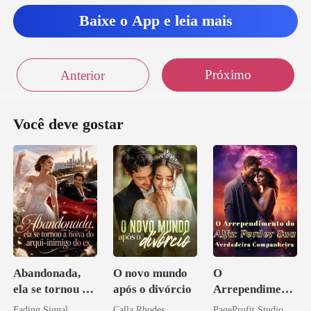
Baixe o App e leia mais
Próximo
Anterior
Você deve gostar
Abandonada,
O novo mundo
O
ela se tornou a
após o divórcio
Arrependiment
noiva do arqui-
o do Alfa:
Fading Signal
Calla Rhodes
PageProfit Studio