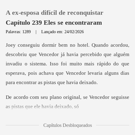
A ex-esposa difícil de reconquistar
Capítulo 239 Eles se encontraram
Palavras: 1289
|
Lançado em: 24/02/2026
0
ercebido que alguém
Loja
invadiu o sistema. Isso foi muito mais rápido do que
esperava, po
Histórico
Sair
al, se Vencedor seguisse
as pi
Baixar App
Capítulos Desbloqueados