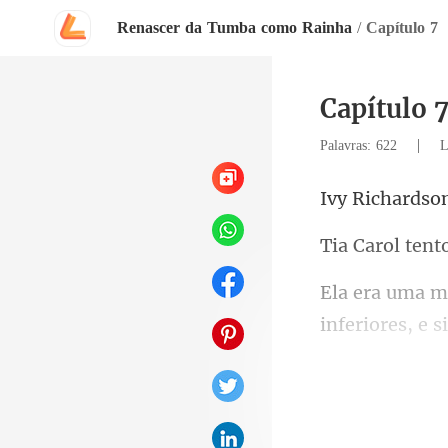
Renascer da Tumba como Rainha
/
Capítulo 7
Capítulo 
|
Palavras: 622
L
chards
inferiores, e