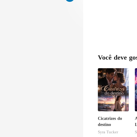
Você deve go
Cicatrizes do
A
destino
L
Syra Tucker
S