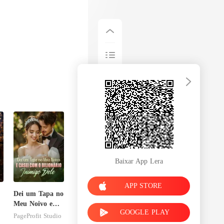
Baixar App Lera
APP STORE
Dei um Tapa no
Meu Noivo e
GOOGLE PLAY
Casei com o
PageProfit Studio
Bilionário