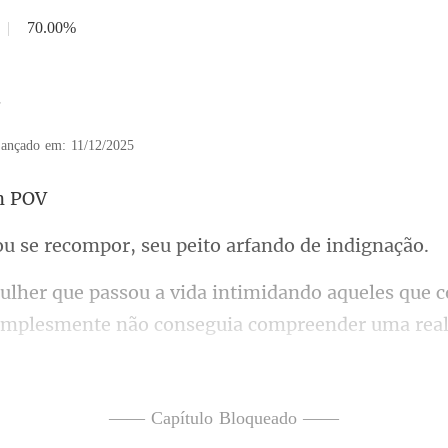
|
70.00%
7
ançado em: 11/12/2025
recompor, seu peito
c
 simplesmente não conseguia compreen
arol gritou, embora a conv
—— Capítulo Bloqueado ——