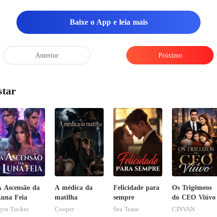
Baixe o App e leia mais
Anterior
Próximo
star
 Ascensão da
A médica da
Felicidade para
Os Trigêmeos
una Feia
matilha
sempre
do CEO Viúvo
yra Tucker
Cooper
Sea Tease
CINVAN