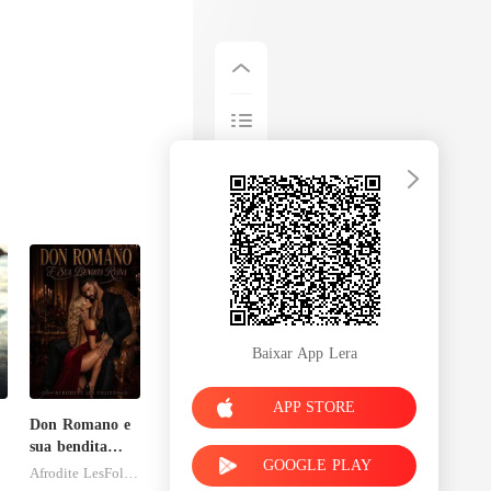
Baixar App Lera
APP STORE
Don Romano e
sua bendita
GOOGLE PLAY
ruína
Afrodite LesFolies