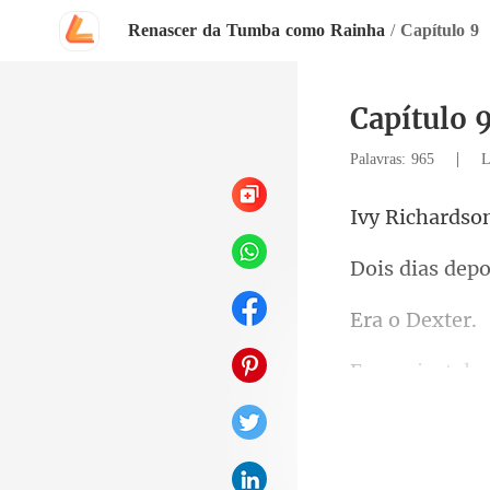
Renascer da Tumba como Rainha
/
Capítulo 9
Capítulo 
|
Palavras: 965
L
chards
epo
o De