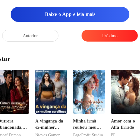
te abaixo de nós. Leo estava concentrado em u
Baixe o App e leia mais
Anterior
Próximo
star
utrora
A vingança da
Minha irmã
Amor com o
bandonada,
ex-mulher
roubou meu
Alfa Errado
gora intocável
curvilínea
companheiro e
ecaf Demon
Nieves Gomez
PageProfit Studio
PR
eu a deixei