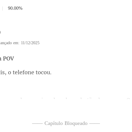
|
90.00%
9
ançado em: 11/12/2025
is, o te
r pairando sobre o botão d
—— Capítulo Bloqueado ——