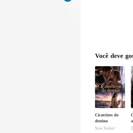
silenciosamen
Você deve go
Cicatrizes do
O
destino
a
a
Syra Tucker
D