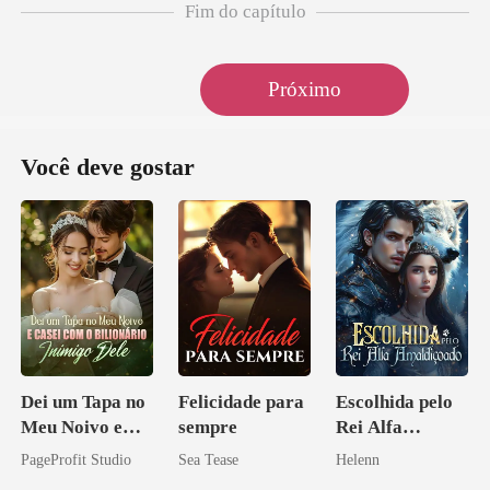
Fim do capítulo
Próximo
Você deve gostar
Dei um Tapa no
Felicidade para
Escolhida pelo
Meu Noivo e
sempre
Rei Alfa
Casei com o
Amaldiçoado
PageProfit Studio
Sea Tease
Helenn
Bilionário