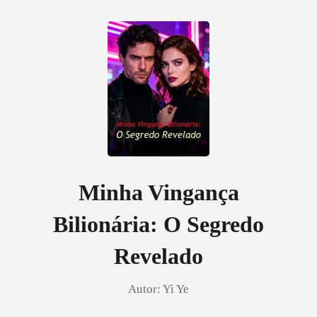
0
Loja
Histórico
Minha Vingança
Bilionária: O Segredo
Sair
Revelado
Baixar App
Autor:
Yi Ye