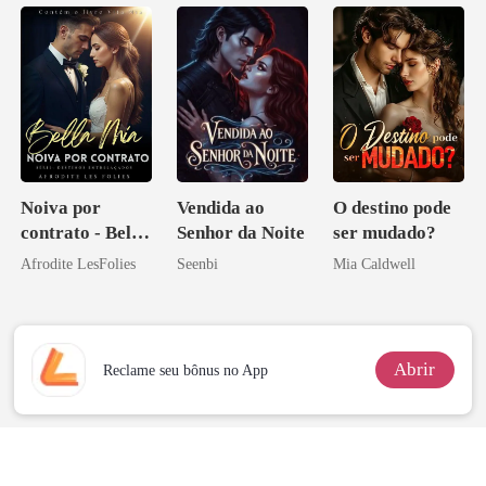
Inimigo Dele
Noiva por
Vendida ao
O destino pode
contrato - Bella
Senhor da Noite
ser mudado?
Mia
Afrodite LesFolies
Seenbi
Mia Caldwell
Abrir
Reclame seu bônus no App