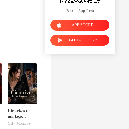
Baixar App Lera
APP STORE
GOOGLE PLAY
Cicatrizes de
um laço
rompido
Calv Momose