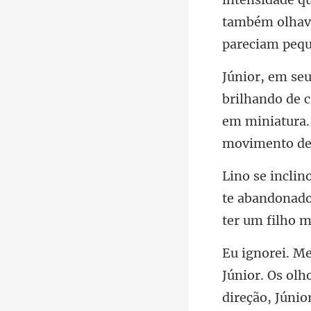
também olhava
ilhando de 
em
te abandonado
Júnior. Os olh