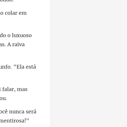
do colar em
luxuoso
unfo. "Ela está
i falar, mas
ocê nunca será