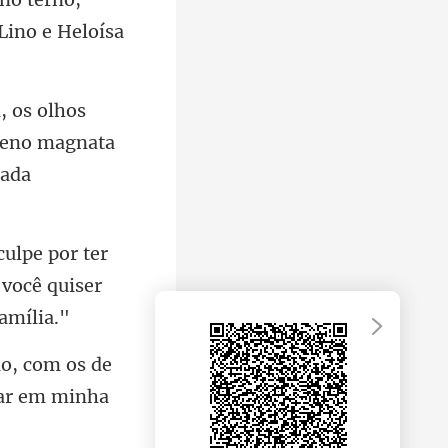
queno magnata
er
 você quis
o, com os de