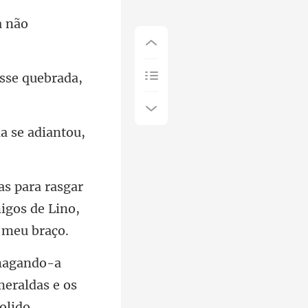
a não
esse quebrada,
la se adiantou,
gar
igos de Li
smeraldas