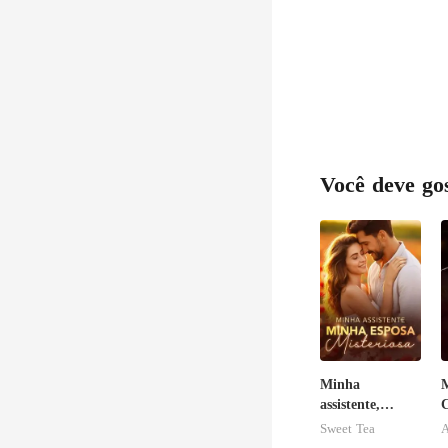
Você deve go
Minha
M
assistente,
C
minha esposa
Sweet Tea
A
misteriosa