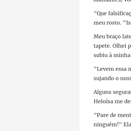
meu ro
tapete. Olhei 
Heloísa me de
ninguém!" El