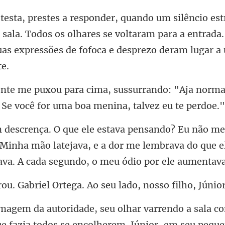
 sala. Todos os olhares se voltaram para a entrada.
ndo: "Aja norm
. Se
 Minha mão latejava, e a dor me lembrava do que e
riel Ortega. Ao seu la
ia todos se encolherem. Júnior, em seu peque