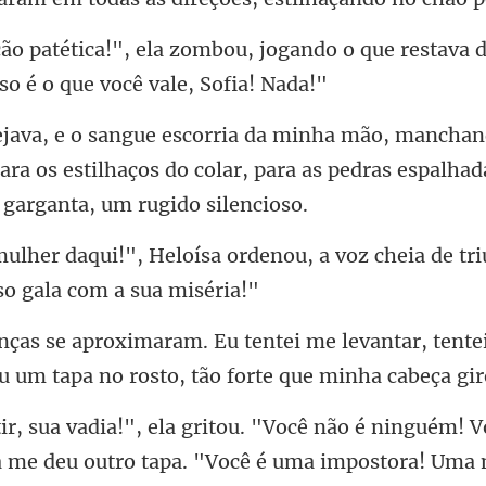
jogando o que restava 
para os estilhaços do colar, para as pedra
enou, a voz cheia de tri
levantar, tente
u um t
o é ninguém! V
a me deu