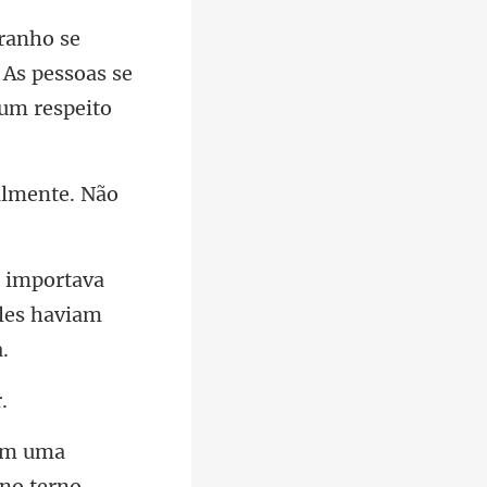
 As pessoas se
almente. Não
va
les h
no terno,