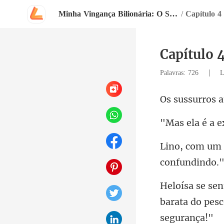
Minha Vingança Bilionária: O Segredo Revelado
/
Capítulo 4
Capítulo 
|
Palavras: 726
L
barata do pes