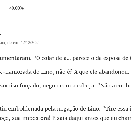
|
40.00%
4
ançado em: 12/12/2025
"O colar dela... parece
rada do Lino, não é?
negou com a cabeça. "Não a con
. "Tire essa
coço, sua impos