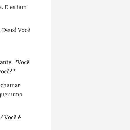
. Eles iam
 Deus! Você
tante. "Você
r
quer