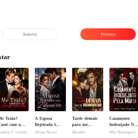
Anterior
Próximo
star
e Traiu?
A Esposa
Tarde demais
Casamento
asei com um
Rejeitada é
para me
Indesejado Na
Magnata
uma Zilionária
reconquistar!
Máfia
udrey C Leilani
Alissa Nexus
IReader
Mia Harrington