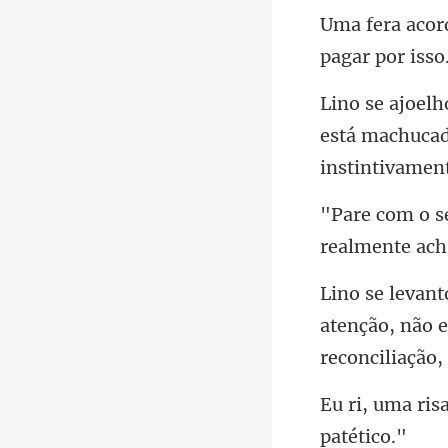
pag
está machucad
realmente ac
atenção, não e