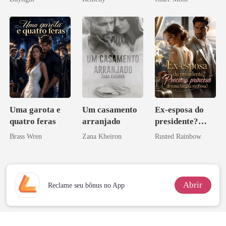
novamente
zilionária
Uma garota e
Um casamento
Ex-esposa do
quatro feras
arranjado
presidente?
Preciosa
Brass Wren
Zana Kheiron
Rusted Rainbow
princesa de uma
família
mafiosa!
Abrir
Reclame seu bônus no App