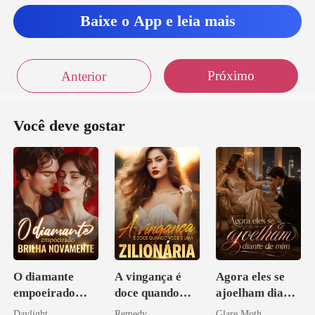
Baixe o App e leia mais
Próximo
Anterior
Você deve gostar
O diamante
A vingança é
Agora eles se
empoeirado
doce quando
ajoelham diante
brilha
você é uma
de mim
Daylight
Remedy
Glare Moth