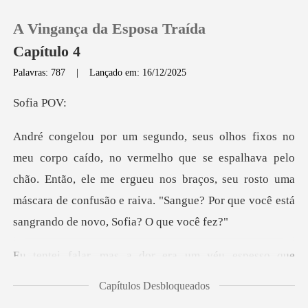
A Vingança da Esposa Traída
Capítulo 4
Palavras: 787
|
Lançado em: 16/12/2025
0
ia
Loja
se espalhava pelo
chão. Então, ele me ergueu nos braços, seu rosto uma
Histórico
máscara de co
Sair
era um véu espesso que
Baixar App
envo
Capítulos Desbloqueados