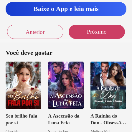
Baixe o App e leia mais
Próximo
Anterior
Você deve gostar
Seu brilho fala
A Ascensão da
A Rainha do
por si
Luna Feia
Don - Obsessão,
Paixão e Sangue
Cherish
Syra Tucker
Melissa Mel