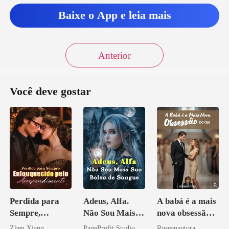
Baixe o App e leia mais
Anterior
Você deve gostar
Perdida para
Adeus, Alfa.
A babá é a mais
Sempre,
Não Sou Mais
nova obsessão
Enlouquecido
Sua Bolsa de
do CEO
Zhen Xiang
PageProfit Studio
Roseanautora