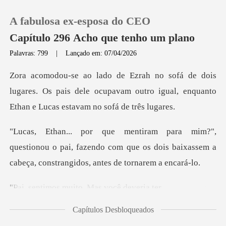
A fabulosa ex-esposa do CEO
Capítulo 296 Acho que tenho um plano
Palavras: 799
|
Lançado em: 07/04/2026
0
lugares. Os pais dele ocupavam outro igual, enquan
Loja
Histórico
ionou o pai, fazendo com que os dois baixassem a
Sair
ca
muito. Mas vo
Baixar App
Capítulos Desbloqueados