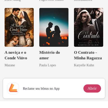
pelo
Sangue
Arrependiment
o
A noviça e o
Mistério do
O Contrato -
Conde Viúvo
amor
Minha Ragazza
Mazane
Paula Lopes
Karyelle Kuhn
Abrir
Reclame seu bônus no App