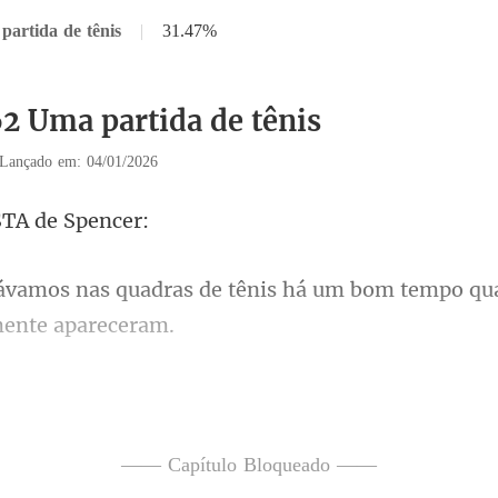
partida de tênis
|
31.47%
62 Uma partida de tênis
Lançado em: 04/01/2026
TA d
tênis há um bom tempo qu
o é quando ligo a televisão." Após dizer isso
—— Capítulo Bloqueado ——