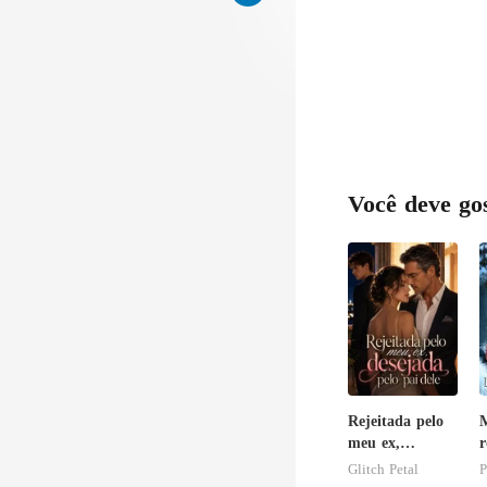
m
Você deve go
Rejeitada pelo
meu ex,
desejada pelo
c
Glitch Petal
P
pai dele
e