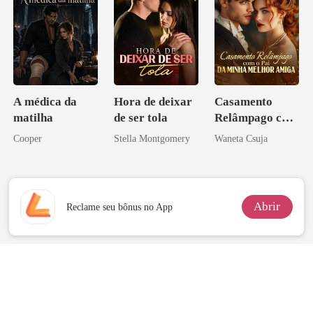
A médica da
Hora de deixar
Casamento
matilha
de ser tola
Relâmpago com
o Pai da Minha
Cooper
Stella Montgomery
Waneta Csuja
Melhor Amiga
Abrir
Reclame seu bônus no App