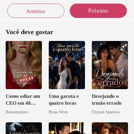
Próximo
Anterior
Você deve gostar
Como odiar um
Uma garota e
Desejando o
CEO em 48
quatro feras
irmão errado
horas
Roseanautora
Brass Wren
Elysian Sparrow