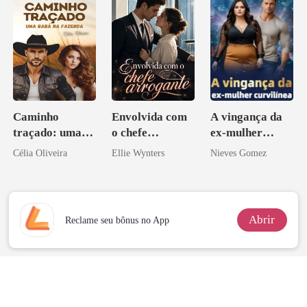
o
Caminho
Envolvida com
A vingança da
traçado: uma
o chefe
ex-mulher
babá na fazenda
arrogante
curvilínea
Célia Oliveira
Ellie Wynters
Nieves Gomez
Abrir
Reclame seu bônus no App