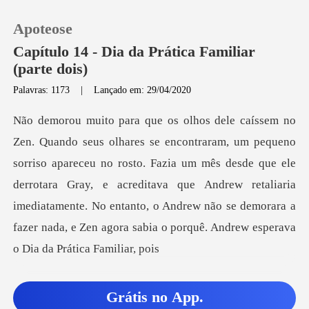
Apoteose
Capítulo 14 - Dia da Prática Familiar
(parte dois)
Palavras: 1173
|
Lançado em: 29/04/2020
0
Loja
eceu no rosto. Fazia um mês desde que ele
Histórico
derrotara Gray, e acreditava que Andrew retaliaria
imediatamente. No entan
Sair
Baixar App
Grátis no App.