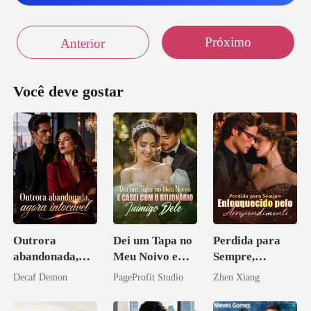
Próximo
Anterior
Você deve gostar
Outrora
Dei um Tapa no
Perdida para
abandonada,
Meu Noivo e
Sempre,
agora intocável
Casei com o
Enlouquecido
Decaf Demon
PageProfit Studio
Zhen Xiang
Bilionário
pelo
Inimigo Dele
Arrependiment