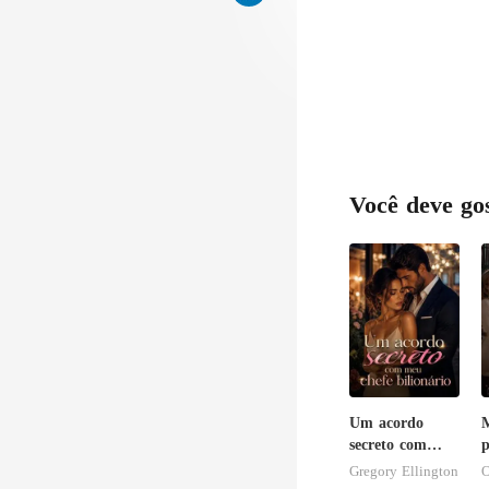
Você deve go
Um acordo
secreto com
p
meu chefe
Gregory Ellington
O
bilionário
v