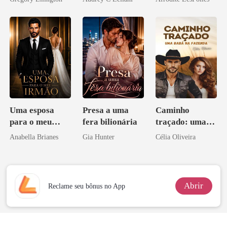
bilionário
Uma esposa
Presa a uma
Caminho
para o meu
fera bilionária
traçado: uma
irmão
babá na fazenda
Anabella Brianes
Gia Hunter
Célia Oliveira
Abrir
Reclame seu bônus no App