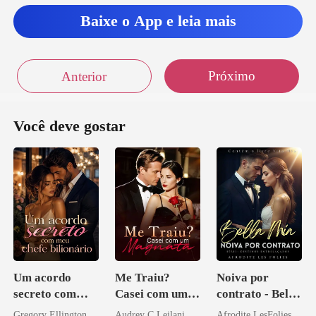
Baixe o App e leia mais
Próximo
Anterior
Você deve gostar
Um acordo
Me Traiu?
Noiva por
secreto com
Casei com um
contrato - Bella
meu chefe
Magnata
Mia
Gregory Ellington
Audrey C Leilani
Afrodite LesFolies