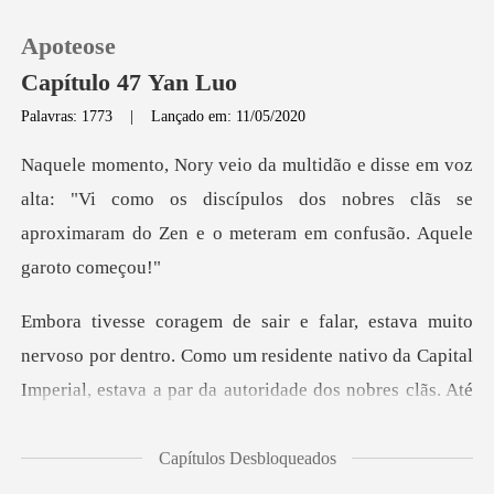
Apoteose
Capítulo 47 Yan Luo
Palavras: 1773
|
Lançado em: 11/05/2020
0
ta: "Vi como os discípulos dos nobres clãs se
Loja
aproximara
Histórico
Sair
o por dentro. Como um residente nativo da Capital
Imperial,
Baixar App
Capítulos Desbloqueados