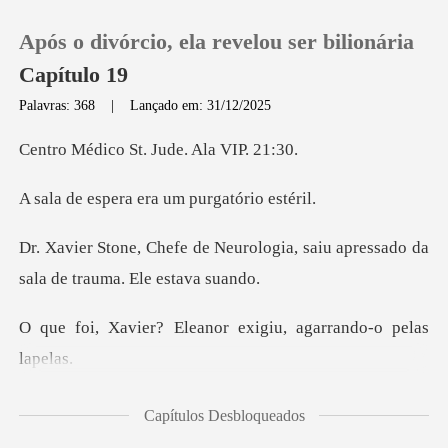
Após o divórcio, ela revelou ser bilionária
Capítulo 19
Palavras: 368
|
Lançado em: 31/12/2025
0
St. Jude. Al
ra era um purg
Loja
rologia, saiu apressado da
Histórico
sal
Sair
leanor exigiu, agarr
Baixar App
sonância
Capítulos Desbloqueados
magnética está limpa, gague