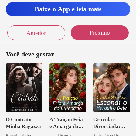
Baixe o App e leia mais
Próximo
Anterior
Você deve gostar
O Contrato -
A Traição Fria
Grávida e
Minha Ragazza
e Amarga do
Divorciada:
Bilionário
Escondi o
Karyelle Kuhn
Ethyl Minow
Xi Jin Qian Hua