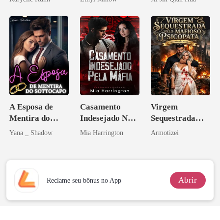
Herdeiro Dele
A Esposa de
Casamento
Virgem
Mentira do
Indesejado Na
Sequestrada
Sottocapo
Máfia
pelo Mafioso
Yana _ Shadow
Mia Harrington
Armotizei
Psicopata :
CONTRATO
DE SANGUE
Abrir
Reclame seu bônus no App