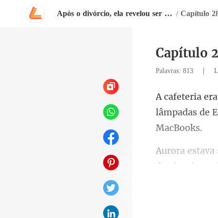
Após o divórcio, ela revelou ser bilionária
/
Capítulo 2
Capítulo 
|
Palavras: 813
L
lâmpadas de E
do algoritmo