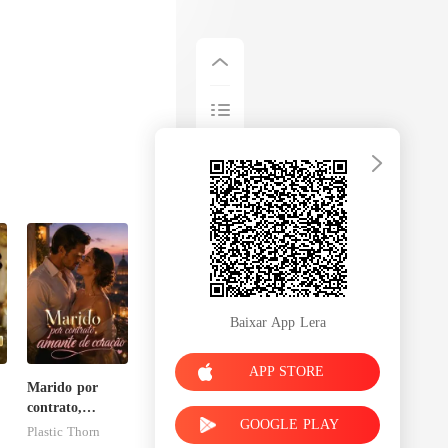
Baixar App Lera
APP STORE
Marido por
contrato,
GOOGLE PLAY
m
amante de
Plastic Thorn
coração