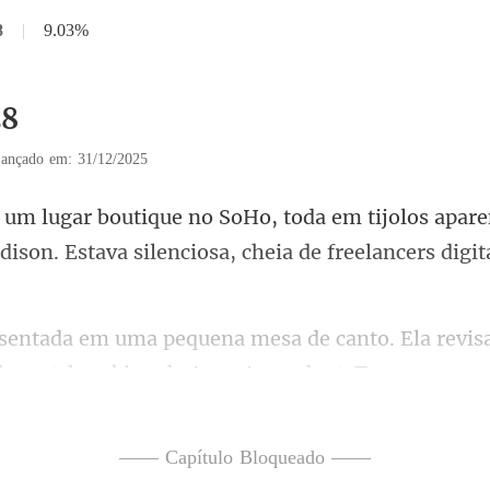
8
|
9.03%
28
ançado em: 31/12/2025
ijolos apare
dison. Estava silenc
 de matchmaking da Apex Ascendant. Tomou
—— Capítulo Bloqueado ——