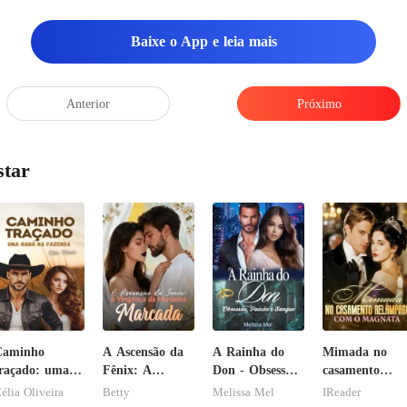
Baixe o App e leia mais
Anterior
Próximo
star
Caminho
A Ascensão da
A Rainha do
Mimada no
raçado: uma
Fênix: A
Don - Obsessão,
casamento
abá na
Vingança da
Paixão e
relâmpago co
élia Oliveira
Betty
Melissa Mel
IReader
azenda
Herdeira
Sangue
o magnata