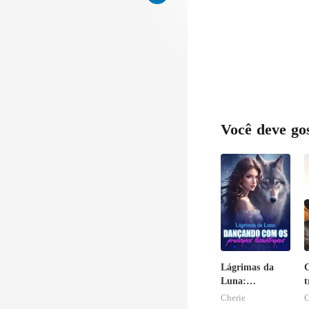
Você deve go
Lágrimas da
Luna:
t
Dançando com
b
Cherie
C
os príncipes
f