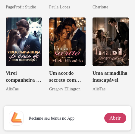
companheiro e
o Tio do Meu
PageProfit Studio
Paula Lopes
Charlotte
eu a deixei
Noivo
Virei
Um acordo
Uma armadilha
companheira do
secreto com
inescapável
irmão de meu
meu chefe
AlisTae
Gregory Ellington
AlisTae
namorado?!
bilionário
Abrir
Reclame seu bônus no App