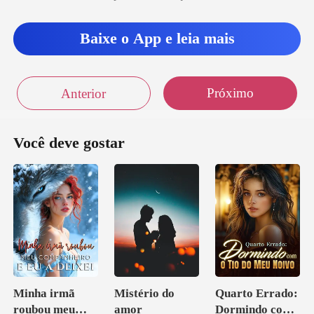
Baixe o App e leia mais
Próximo
Anterior
Você deve gostar
Minha irmã
Mistério do
Quarto Errado:
roubou meu
amor
Dormindo com