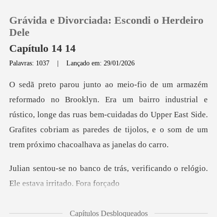
Grávida e Divorciada: Escondi o Herdeiro
Dele
Capítulo 14 14
Palavras: 1037
|
Lançado em: 29/01/2026
0
Loja
ro industrial e
rústico, longe das ruas bem-cuidadas do Upper East Side.
Histórico
Grafites cob
Sair
rás, verificando o relógio.
El
Baixar App
Capítulos Desbloqueados