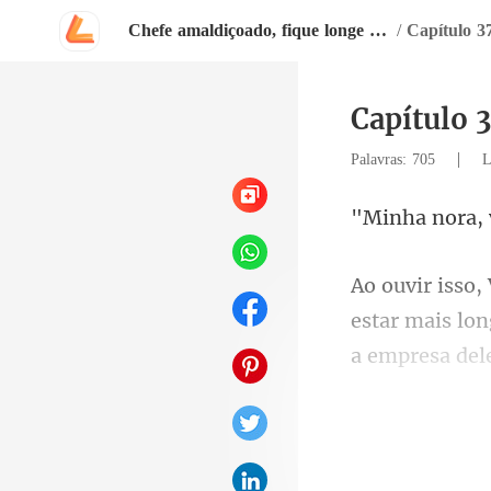
Chefe amaldiçoado, fique longe de mim!
/
Capítulo 3
Capítulo 3
|
Palavras: 705
L
estar mais lo