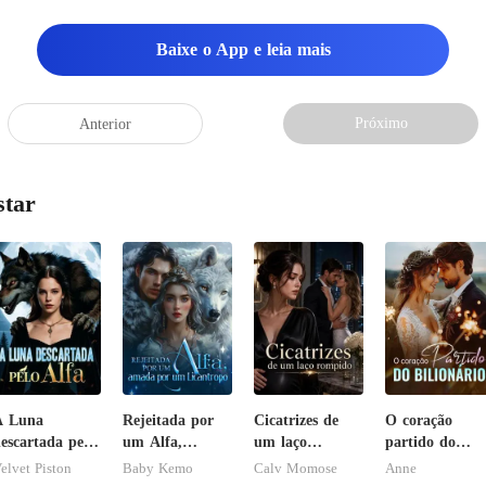
Baixe o App e leia mais
Próximo
Anterior
star
A Luna
Rejeitada por
Cicatrizes de
O coração
escartada pelo
um Alfa,
um laço
partido do
lfa
amada por um
rompido
bilionário
elvet Piston
Baby Kemo
Calv Momose
Anne
Licantropo