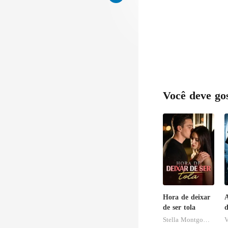
e exp
Você deve go
Hora de deixar
de ser tola
d
A
Stella Montgomery
V