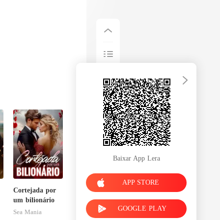
Baixar App Lera
APP STORE
Cortejada por
um bilionário
GOOGLE PLAY
Sea Mania