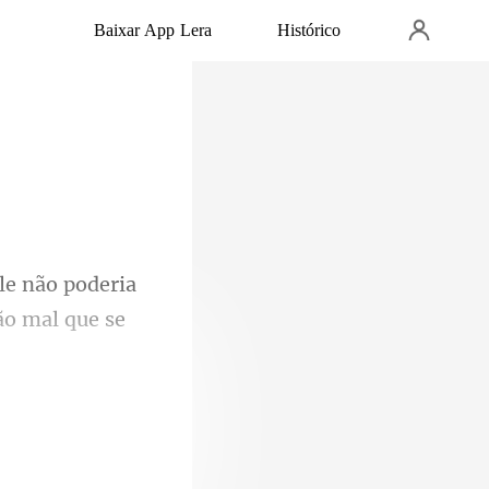
Baixar App Lera
Histórico
deria
tão m