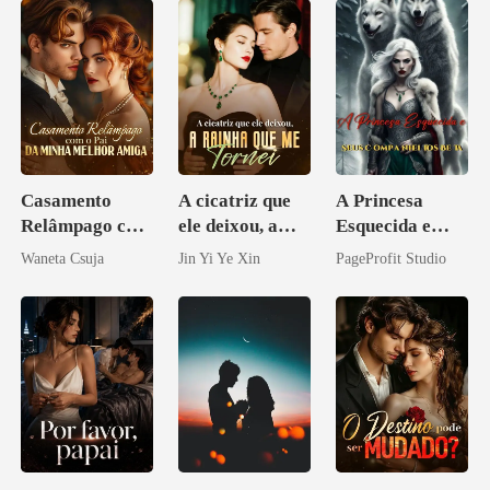
Casamento
A cicatriz que
A Princesa
Relâmpago com
ele deixou, a
Esquecida e
o Pai da Minha
rainha que me
Seus
Waneta Csuja
Jin Yi Ye Xin
PageProfit Studio
Melhor Amiga
tornei
Companheiros
Beta