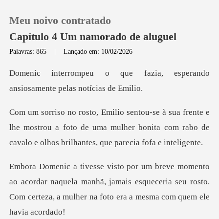
Meu noivo contratado
Capítulo 4 Um namorado de aluguel
Palavras: 865
|
Lançado em: 10/02/2026
0
azia, esperando
ansiosament
Loja
lhe mostrou a foto de uma mulher bonita com rabo de
Histórico
cav
Sair
dar naquela manhã, jamais esqueceria seu rosto.
Baixar App
Com certeza