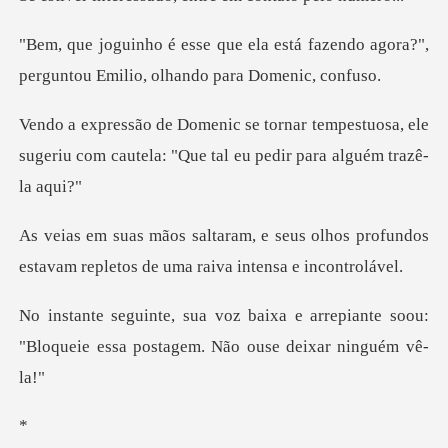
stá fazendo agora?",
perguntou Emil
empestuosa, ele
sugeriu com cautela: "Qu
us olhos profundos
estavam repletos
arrepiante soou:
"Bloqueie essa post