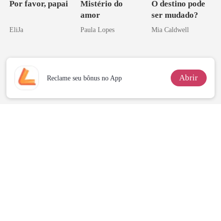
Por favor, papai
Mistério do
O destino pode
amor
ser mudado?
EliJa
Paula Lopes
Mia Caldwell
Abrir
Reclame seu bônus no App