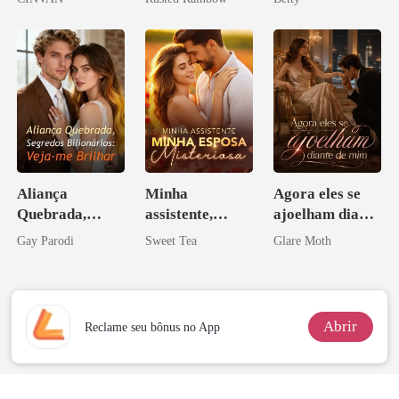
princesa de uma
Herdeira
família
Marcada
mafiosa!
Aliança
Minha
Agora eles se
Quebrada,
assistente,
ajoelham diante
Segredos
minha esposa
de mim
Gay Parodi
Sweet Tea
Glare Moth
Bilionários:
misteriosa
Veja-me Brilhar
Abrir
Reclame seu bônus no App