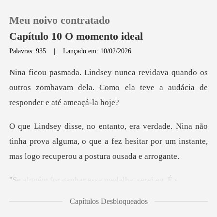
Meu noivo contratado
Capítulo 10 O momento ideal
Palavras: 935
|
Lançado em: 10/02/2026
0
uando os
outros zombavam dela. Como ela teve
Loja
o
Histórico
tinha prova alguma, o que a fez hesitar por um inst
Sair
anhar essa medal
Baixar App
Capítulos Desbloqueados