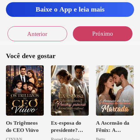
Baixe o App e leia mais
Próximo
Anterior
Você deve gostar
Os Trigêmeos
Ex-esposa do
A Ascensão da
do CEO Viúvo
presidente?
Fênix: A
Preciosa
Vingança da
CINVAN
Rusted Rainbow
Betty