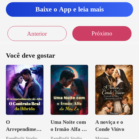
Baixe o App e leia mais
Próximo
Anterior
Você deve gostar
O
Uma Noite com
A noviça e o
Arrependiment
o Irmão Alfa do
Conde Viúvo
o do Alfa: O
Meu Ex
PageProfit Studio
PageProfit Studio
Mazane