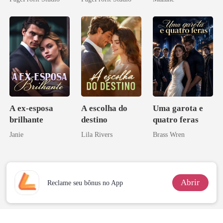
Contrato Real
da Híbrida
A ex-esposa
A escolha do
Uma garota e
brilhante
destino
quatro feras
Janie
Lila Rivers
Brass Wren
Abrir
Reclame seu bônus no App