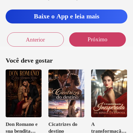
Baixe o App e leia mais
Próximo
Anterior
Você deve gostar
Don Romano e
Cicatrizes do
A
sua bendita
destino
transformação