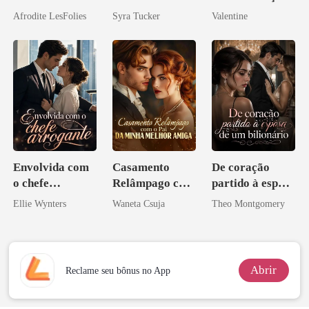
ruína
inesperada da
Afrodite LesFolies
Syra Tucker
Valentine
minha ex-
esposa
Envolvida com
Casamento
De coração
o chefe
Relâmpago com
partido à esposa
arrogante
o Pai da Minha
de um bilionário
Ellie Wynters
Waneta Csuja
Theo Montgomery
Melhor Amiga
Abrir
Reclame seu bônus no App