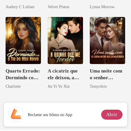
Magnata
irmã que
submissa
Audrey C Leilani
Velvet Piston
Lynna Morrow
ninguém ousa
desafiar
Quarto Errado:
A cicatriz que
Uma noite com
Dormindo com
ele deixou, a
o senhor
o Tio do Meu
rainha que me
Bilionário
Charlotte
Jin Yi Ye Xin
Tessychris
Noivo
tornei
Abrir
Reclame seu bônus no App