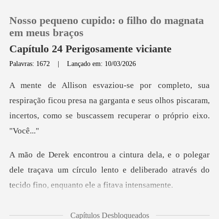
Nosso pequeno cupido: o filho do magnata
em meus braços
Capítulo 24 Perigosamente viciante
Palavras: 1672
|
Lançado em: 10/03/2026
0
Loja
ção ficou presa na garganta e seus olhos piscaram,
incer
Histórico
Sair
dele traçava um círculo lento e deliberado através
Baixar App
está
Capítulos Desbloqueados