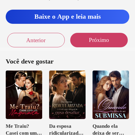
Baixe o App e leia mais
Próximo
Anterior
Você deve gostar
Me Traiu?
Da esposa
Quando ela
Casei com um
ridicularizada à
deixa de ser