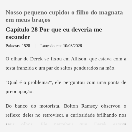
Nosso pequeno cupido: o filho do magnata
em meus braços
Capítulo 28 Por que eu deveria me
esconder
0
Palavras: 1528
|
Lançado em: 10/03/2026
, que estava com a
Loja
testa franzida e
Histórico
ele perguntou com uma
Sair
Baixar App
deles no retrovisor, a curiosidade brilhando nos
seus ol