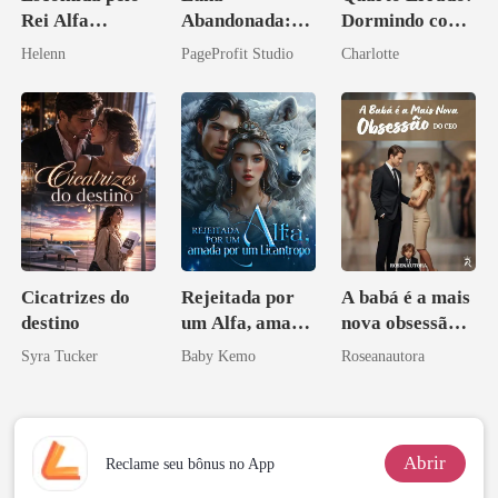
Rei Alfa
Abandonada:
Dormindo com
Amaldiçoado
Agora Intocável
o Tio do Meu
Helenn
PageProfit Studio
Charlotte
Noivo
Cicatrizes do
Rejeitada por
A babá é a mais
destino
um Alfa, amada
nova obsessão
por um
do CEO
Syra Tucker
Baby Kemo
Roseanautora
Licantropo
Abrir
Reclame seu bônus no App