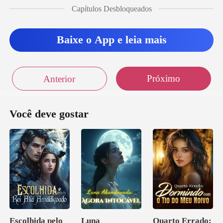
Capítulos Desbloqueados
Baixe o App e leia mais
Próximo
Anterior
Você deve gostar
Escolhida pelo
Luna
Quarto Errado: