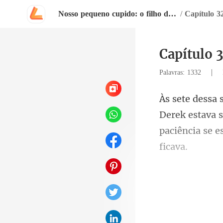
Nosso pequeno cupido: o filho do magnata em meus braços
/
Capítulo 3
Capítulo 3
|
Palavras: 1332
rek estava 
paciê
in