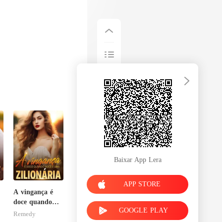
Baixar App Lera
APP STORE
A vingança é
doce quando
GOOGLE PLAY
você é uma
Remedy
zilionária