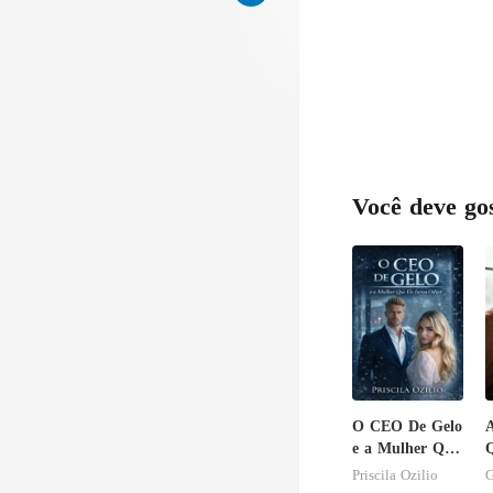
Você deve go
O CEO De Gelo
A
e a Mulher Que
Q
Ele Jurou
S
Priscila Ozilio
G
Odiar
B