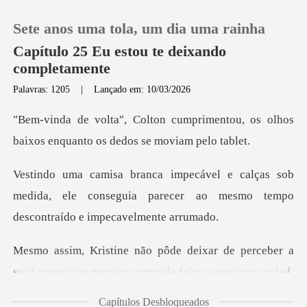
Sete anos uma tola, um dia uma rainha
Capítulo 25 Eu estou te deixando
completamente
Palavras: 1205
|
Lançado em: 10/03/2026
0
rimentou, os olhos
Loja
baixos enquant
sob
Histórico
medida, ele conseguia parecer ao mesmo t
Sair
r de perceber a
Baixar App
sutil ameaça na mane
Capítulos Desbloqueados