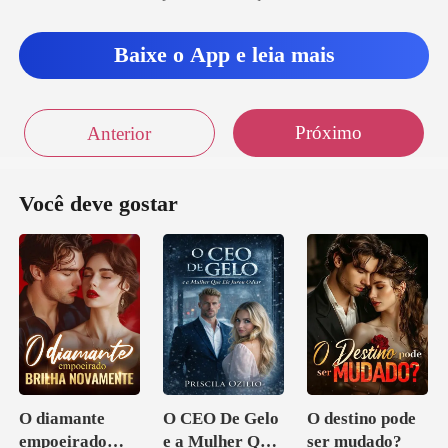
Baixe o App e leia mais
Próximo
Anterior
Você deve gostar
O diamante
O CEO De Gelo
O destino pode
empoeirado
e a Mulher Que
ser mudado?