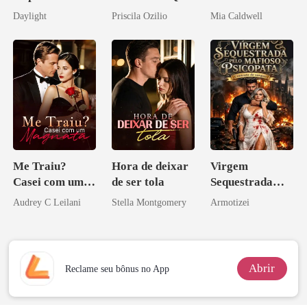
brilha
Ele Jurou Odiar
Daylight
Priscila Ozilio
Mia Caldwell
novamente
Me Traiu?
Hora de deixar
Virgem
Casei com um
de ser tola
Sequestrada
Magnata
pelo Mafioso
Audrey C Leilani
Stella Montgomery
Armotizei
Psicopata :
CONTRATO
DE SANGUE
Abrir
Reclame seu bônus no App