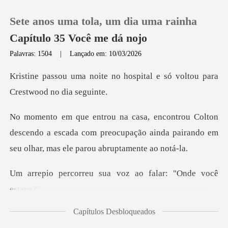
Sete anos uma tola, um dia uma rainha
Capítulo 35 Você me dá nojo
Palavras: 1504
|
Lançado em: 10/03/2026
0
o hospital e só voltou para
Loja
descendo a escada com preocupação ainda pairando em
Histórico
Sair
u sua voz ao falar:
Baixar App
Capítulos Desbloqueados
ncisiva imediat