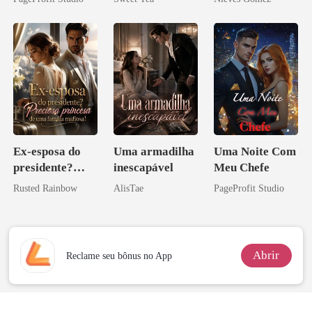
Contrato Real
misteriosa
da Híbrida
Ex-esposa do
Uma armadilha
Uma Noite Com
presidente?
inescapável
Meu Chefe
Preciosa
Rusted Rainbow
AlisTae
PageProfit Studio
princesa de uma
família
mafiosa!
Abrir
Reclame seu bônus no App