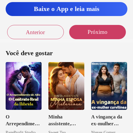
Baixe o App e leia mais
Próximo
Anterior
Você deve gostar
O
Minha
A vingança da
Arrependiment
assistente,
ex-mulher
o do Alfa: O
minha esposa
curvilínea
PageProfit Studio
Sweet Tea
Nieves Gomez