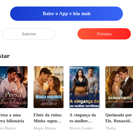
Baixe o App e leia mais
Anterior
Próximo
star
resa a uma
Fênix da ruína:
A vingança da
Queimada por
era bilionária
Minha segunda
ex-mulher
Ele, Renascida
vida e um
curvilínea
como Estrela
ia Hunter
Maple Breeze
Nieves Gomez
Thalia
homem melhor