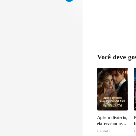
Você deve go
Após o divórcio,
P
ela revelou ser
f
bilionária
Rabbit2
G