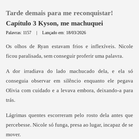
Tarde demais para me reconquistar!
Capítulo 3 Kyson, me machuquei
Palavras: 1157
|
Lançado em: 18/03/2026
0
flexíveis. Nicole
ficou paralisada,
Loja
eguia observar em silêncio enquanto ele pegava
Histórico
Olivia
Sair
ela antes que
Baixar App
percebesse. Nicole só fung