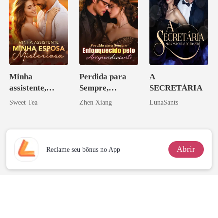
Minha
Perdida para
A
assistente,
Sempre,
SECRETÁRIA
minha esposa
Enlouquecido
Sweet Tea
Zhen Xiang
LunaSants
misteriosa
pelo
Arrependiment
o
Abrir
Reclame seu bônus no App