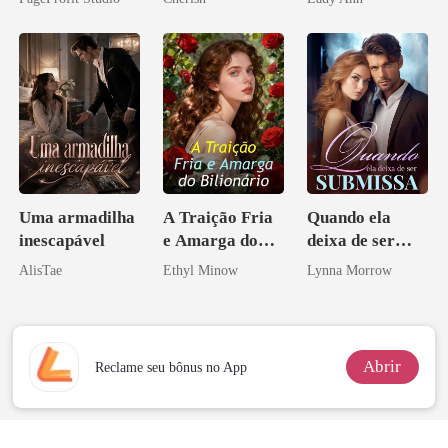
Ex
Uma armadilha
A Traição Fria
Quando ela
inescapável
e Amarga do
deixa de ser
Bilionário
submissa
AlisTae
Ethyl Minow
Lynna Morrow
Abrir
Reclame seu bônus no App