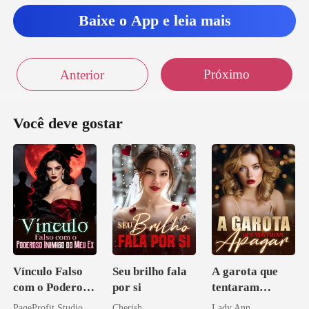
Baixe o App e leia mais
Próximo
Anterior
Você deve gostar
Vínculo Falso
Seu brilho fala
A garota que
com o Poderoso
por si
tentaram
Inimigo do Meu
apagar
PageProfit Studio
Cherish
Lady Ann