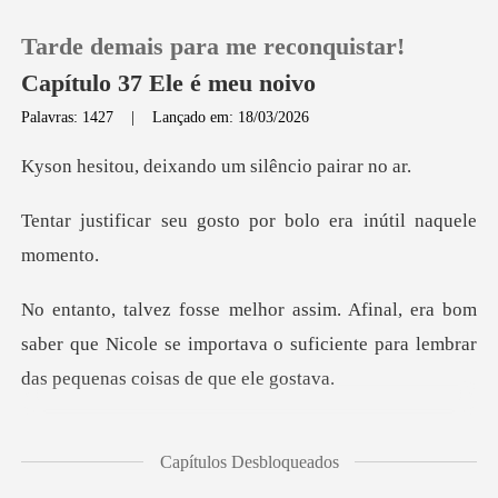
Tarde demais para me reconquistar!
Capítulo 37 Ele é meu noivo
Palavras: 1427
|
Lançado em: 18/03/2026
0
eixando um silên
gosto por bolo era i
Loja
Histórico
bom
saber que Nicole se importava o suficiente pa
Sair
Baixar App
m seus lábios. "Vou comer
Capítulos Desbloqueados