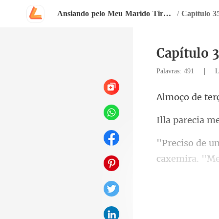
Ansiando pelo Meu Marido Tirano
/
Capítulo 3
Capítulo 
|
Palavras: 491
L
caxemira. "M