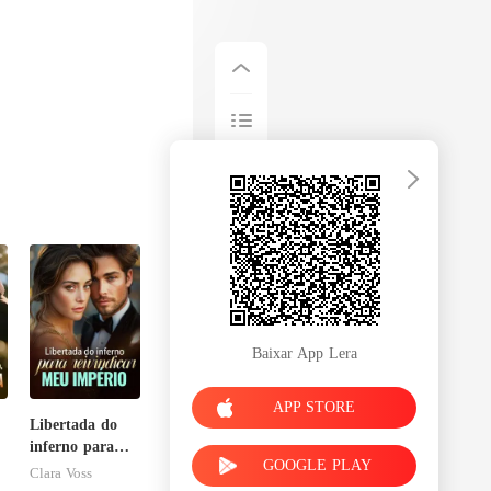
Baixar App Lera
APP STORE
Libertada do
inferno para
GOOGLE PLAY
reivindicar meu
Clara Voss
império