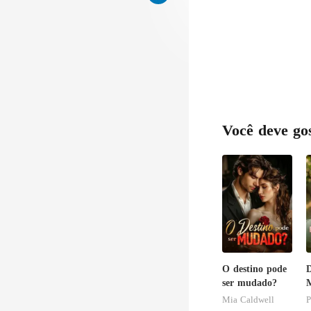
Você deve go
O destino pode
D
ser mudado?
M
C
Mia Caldwell
P
B