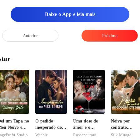
Baixe o App e leia mais
Anterior
Próximo
star
ei um Tapa no
O pedido
Uma dose de
Noiva por
eu Noivo e
inesperado do
amor e o
contrato,
asei com o
meu chefe
coração de um
obsessão eterna
ageProfit Studio
Weeble
Roseanautora
Silk Mirage
ilionário
CEO, por favor