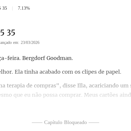
5 35
|
7.13%
35 35
ançado em: 23/03/2026
ça-feira. Ber
Ela tinha acabado c
ariciando um 
esmo que eu não
s", disse Evie. "Um presente
—— Capítulo Bloqueado ——