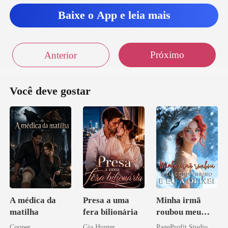
Baixe o App e leia mais
Próximo
Anterior
Você deve gostar
A médica da
Presa a uma
Minha irmã
matilha
fera bilionária
roubou meu
companheiro e
Cooper
Gia Hunter
PageProfit Studio