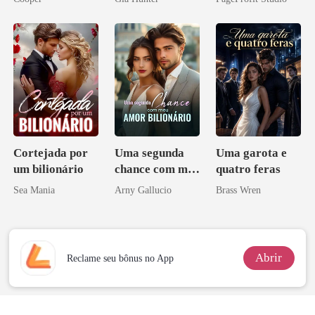
eu a deixei
Cortejada por
Uma segunda
Uma garota e
um bilionário
chance com meu
quatro feras
amor bilionário
Sea Mania
Arny Gallucio
Brass Wren
Abrir
Reclame seu bônus no App