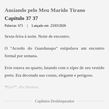
Ansiando pelo Meu Marido Tirano
Capítulo 37 37
Palavras: 671
|
Lançado em: 23/03/2026
0
noite. Noite
o" estipulava um encon
Loja
Histórico
zíper de seu vestido
preto. Era dec
Sair
, ela
Baixar App
a de smoking. Não
Capítulos Desbloqueados
um alugado. Um Tom